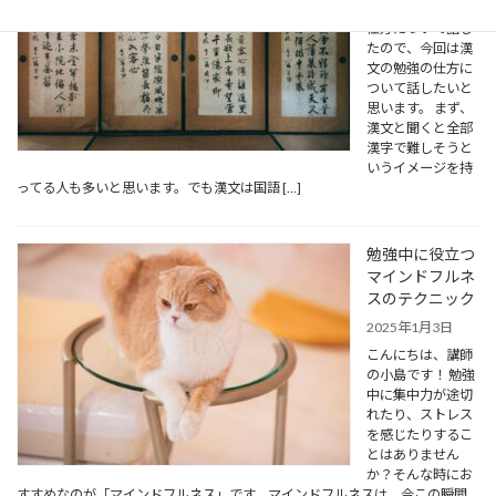
回は古文の勉強の
仕方について話し
たので、今回は漢
文の勉強の仕方に
ついて話したいと
思います。 まず、
漢文と聞くと全部
漢字で難しそうと
いうイメージを持
ってる人も多いと思います。でも漢文は国語 […]
勉強中に役立つ
マインドフルネ
スのテクニック
2025年1月3日
こんにちは、講師
の小島です！ 勉強
中に集中力が途切
れたり、ストレス
を感じたりするこ
とはありません
か？そんな時にお
すすめなのが「マインドフルネス」です。マインドフルネスは、今この瞬間